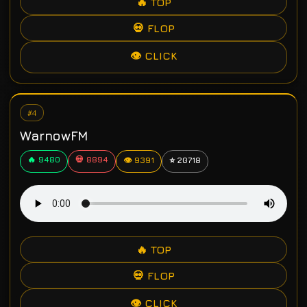
🔥 TOP
💀 FLOP
👁 CLICK
#4
WarnowFM
🔥 9480
💀 8894
👁 9391
⭐ 20718
🔥 TOP
💀 FLOP
👁 CLICK