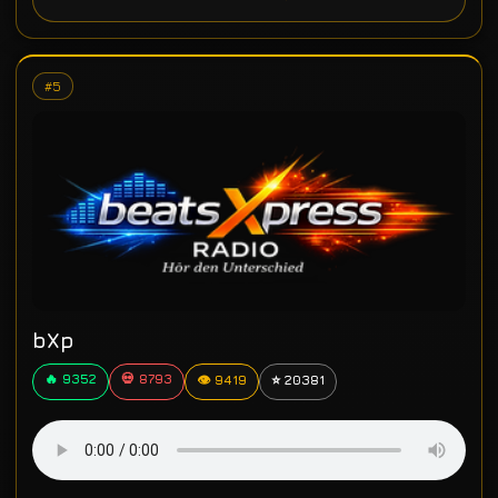
#5
bXp
🔥 9352
💀 8793
👁 9419
⭐ 20381