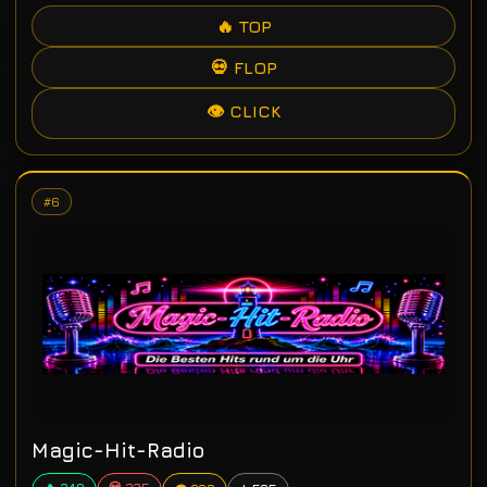
🔥 TOP
💀 FLOP
👁 CLICK
#6
Magic-Hit-Radio