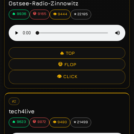
Ostsee-Radio-Zinnowitz
🔥 9936
💀 9165
👁 9444
⭐ 22185
🔥 TOP
💀 FLOP
👁 CLICK
#2
tech4live
🔥 9623
💀 8872
👁 9480
⭐ 21499