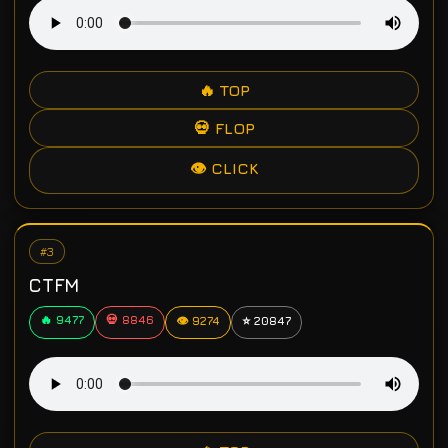
🔥 TOP
💀 FLOP
👁 CLICK
#3
CTFM
🔥 9477
💀 8846
👁 9274
⭐ 20847