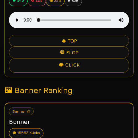
🔥 240
💀 225
👁 228
⭐ 525
🔥 TOP
💀 FLOP
👁 CLICK
🖼 Banner Ranking
Banner #1
Banner
👁 15552 Klicks