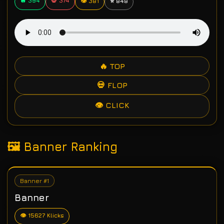
🔥 394
💀 374
👁 381
⭐ 848
🔥 TOP
💀 FLOP
👁 CLICK
🖼 Banner Ranking
Banner #1
Banner
👁 15627 Klicks