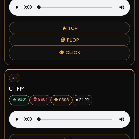
🔥 TOP
💀 FLOP
👁 CLICK
#3
CTFM
🔥 9601
💀 8961
👁 9393
⭐ 21122