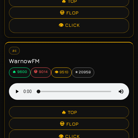
🔥 TOP
💀 FLOP
👁 CLICK
#4
WarnowFM
🔥 9600
💀 9014
👁 9510
⭐ 20958
🔥 TOP
💀 FLOP
👁 CLICK