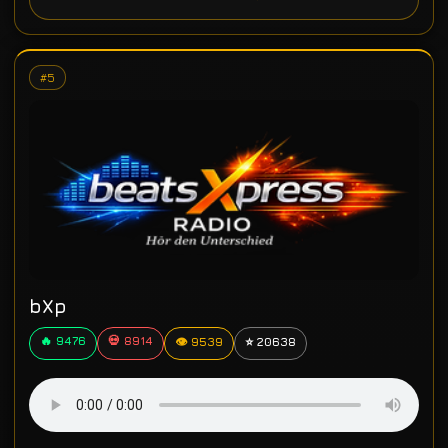
#5
bXp
🔥 9476
💀 8914
👁 9539
⭐ 20638