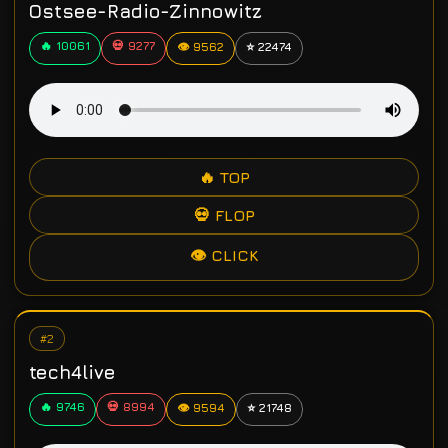
Ostsee-Radio-Zinnowitz
🔥 10061
💀 9277
👁 9562
⭐ 22474
🔥 TOP
💀 FLOP
👁 CLICK
#2
tech4live
🔥 9746
💀 8994
👁 9594
⭐ 21748