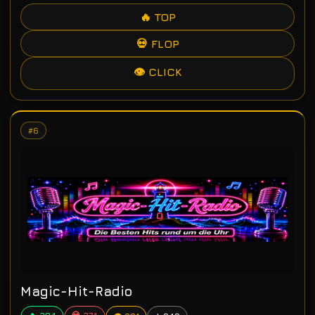
🔥 TOP
💀 FLOP
👁 CLICK
#6
Magic-Hit-Radio